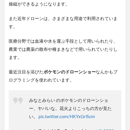
ー
操縦ができるようになります。
ン
の
また近年ドローンは、さまざまな用途で利用されていま
プ
ロ
す。
グ
ラ
医療分野では血液や水を運ぶ手段として用いられたり、
ミ
ン
農業では農薬の散布や種まきなどで用いられていたりし
グ
ます。
に
必
要
最近注目を浴びた
ポケモンのドローンショー
なんかもプ
な
言
ログラミングを使われています。
語
3.1
みなとみらい のポケモンのドローンショ
Python
ー、ヤバいな。花火よりこっちの方が見た
3.2
い。
pic.twitter.com/HKYxGrlScm
Scratch
3.3