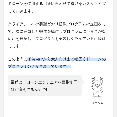
ドローンを使用する用途に合わせて機能をカスタマイズ
プロ
グラ
していきます。
ミン
グテ
トラ
クライアントへの要望どおり搭載プログラムの企画をし
ル
て、次に完成した機体を操作しプログラムに不具合がな
5
いかを検証し、プログラムを実装しクライアントに提供
プログ
します。
ラミン
グはど
こで学
このように
子供向けから大人向けまで幅広くドローンの
べ
プログラミングが普及しています。
る？？
最近はドローンエンジニアを目指す子
供が増えてるんやで!!
ドロシカ