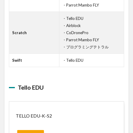
・Parrot Mambo FLY
・Tello EDU
・Airblock
Scratch
・CoDronePro
・Parrot Mambo FLY
・プログラミングテトラル
Swift
・Tello EDU
Tello EDU
TELLO EDU-K-S2