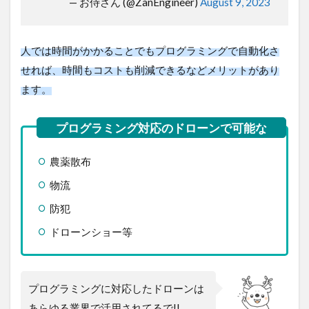
— お侍さん (@ZanEngineer)
August 9, 2023
Swift
4
プ
人では時間がかかることでもプログラミングで自動化さ
ロ
せれば、時間もコストも削減できるなどメリットがあり
グ
ラ
ます。
ミ
ン
グ
に
対
農薬散布
応
し
物流
た
オ
防犯
ス
ス
ドローンショー等
メ
の
ド
ロ
プログラミングに対応したドローンは
ー
ン5
あらゆる業界で活用されてるで!!