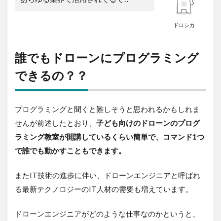
選!!
4.1
ドロシカ
Tello
EDU
誰でもドローンにプログラミング
4.2
Air
できるの？？
Block
4.3
CoDronePro
プログラミングと聞くと難しそうと思われるかもしれま
せんが前述したとおり、
子ども向けのドローンのプログ
4.4
Parrot
ラミング教室が開講しているくらい簡単で、コマンド1つ
Mambo
で誰でも動かすこともできます。
FLY
4.5
またIT技術の進歩に伴い、ドローンエンジニアと呼ばれ
ラジ
る最新テクノロジーのIT人材の需要も増えています。
オコ
ント
ロー
ドローンエンジニアがどのような仕事なのかというと、
ル