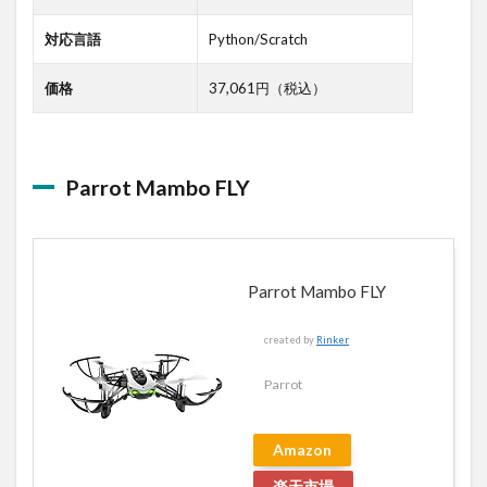
対応言語
Python/Scratch
価格
37,061円（税込）
Parrot Mambo FLY
Parrot Mambo FLY
created by
Rinker
Parrot
Amazon
楽天市場