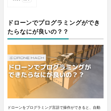
1
ドロー
ンでプ
ログラ
ドローンでプログラミングができ
ミング
ができ
たらなにが良いの？？
たらな
にが良
い
の？？
2
誰でも
ドロー
ンにプ
ログラ
ミング
できる
の？？
3
ド
ドローンをプログラミング言語で操作ができると、自動
ロ