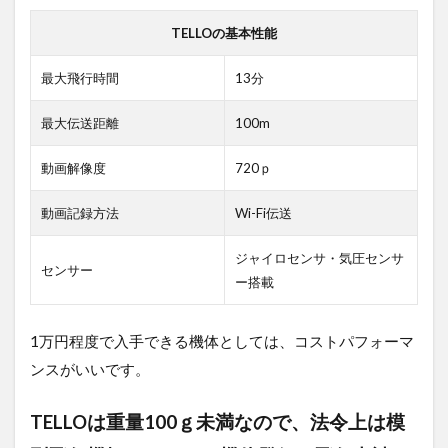
ら
撮
TELLOの基本性能
影
に
最大飛行時間
13分
特
化
し
最大伝送距離
100m
た
DJI
動画解像度
720ｐ
ド
ロ
動画記録方法
Wi-Fi伝送
ー
ン
が
ジャイロセンサ・気圧センサ
センサー
オ
ー搭載
ス
ス
メ
1万円程度で入手できる機体としては、コストパフォーマ
ンスがいいです。
TELLOは重量100ｇ未満なので、法令上は模