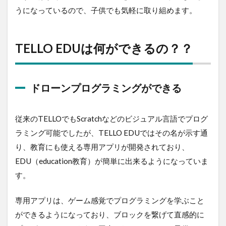
うになっているので、子供でも気軽に取り組めます。
ミニ
でも
一通
りの
TELLO EDUは何ができるの？？
操作
を楽
しめ
る
ドローンプログラミングができる
2.3
編隊
飛行
従来のTELLOでもScratchなどのビジュアル言語でプログ
が可
ラミング可能でしたが、TELLO EDUではその名が示す通
能
り、教育にも使える専用アプリが開発されており、
3
EDU（education教育）が簡単に出来るようになっていま
TELLO
EDU
す。
をプ
ログ
ラミ
専用アプリは、ゲーム感覚でプログラミングを学ぶこと
ング
ができるようになっており、ブロックを繋げて直感的に
する