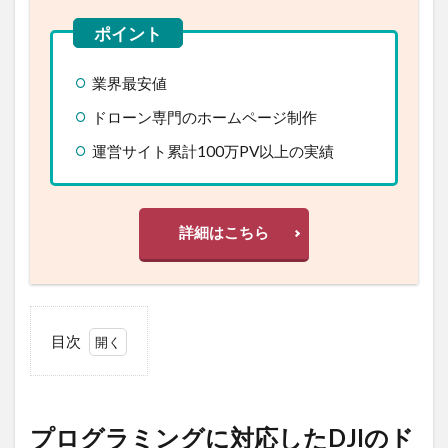
業界最安値
ドローン専門のホームページ制作
運営サイト累計100万PV以上の実績
詳細はこちら
目次
1
プログ
ラミン
グに対
プログラミングに対応したDJIのド
応した