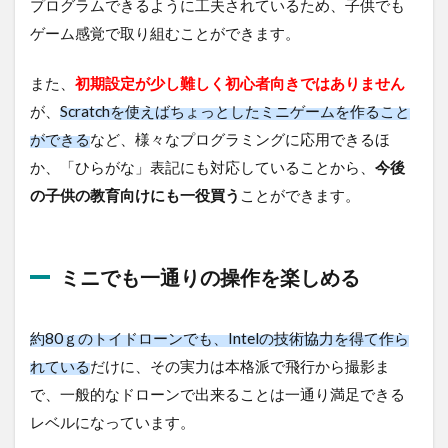
プログラムできるように工夫されているため、子供でも
際に
必要
ゲーム感覚で取り組むことができます。
なも
の
また、
初期設定が少し難しく初心者向きではありません
4
が、
Scratchを使えばちょっとしたミニゲームを作ること
TELLO
EDUは
ができる
など、様々なプログラミングに応用できるほ
どんな
か、「ひらがな」表記にも対応していることから、
今後
人に向
いて
の子供の教育向けにも一役買う
ことができます。
る？？
5
プ
ミニでも一通りの操作を楽しめる
ロ
グ
ラ
約80ｇのトイドローンでも、Intelの技術協力を得て作ら
ミ
ン
れている
だけに、その実力は本格派で飛行から撮影ま
グ
で、一般的なドローンで出来ることは一通り満足できる
不
要
レベルになっています。
な