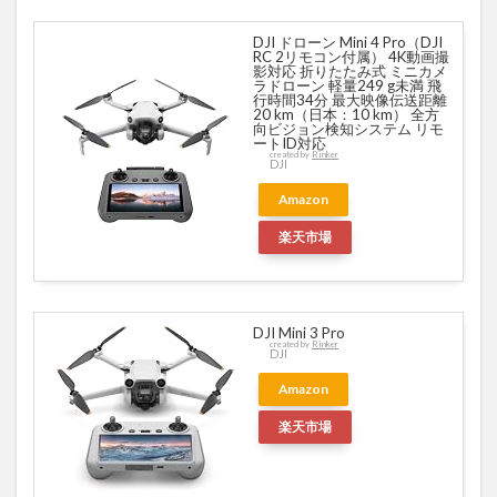
DJI ドローン Mini 4 Pro（DJI
RC 2リモコン付属） 4K動画撮
影対応 折りたたみ式 ミニカメ
ラドローン 軽量249 g未満 飛
行時間34分 最大映像伝送距離
20 km（日本：10 km） 全方
向ビジョン検知システム リモ
ートID対応
created by
Rinker
DJI
Amazon
楽天市場
DJI Mini 3 Pro
created by
Rinker
DJI
Amazon
楽天市場