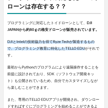
DJIの
ローンは存在する？？
ドロー
ンは存
在す
プログラミングに対応したトイドローンとして、
る？？
DJI
JAPANから約80ｇの格安ドローンが販売されています。
2
TELLO
EDUは
DJIとIntelの技術協力を得てRyze Techが製造するもの
何がで
で、プログラミング教育に特化したTELLO EDU
がそれで
きる
の？？
す。
2.1
最初からPythonのプログラムにより遠隔操作することを
ドロ
ーン
前提に設計されており、SDK（ソフトウェア開発キッ
プロ
ト）も公開されているため、自分でカスタマイズしなが
グラ
ミン
ら楽しむことができます。
グが
でき
また、専用のTELLO EDUアプリが開発され、ダウンロー
る
ドすればすぐにプログラミングを始めることができるよ
2.2