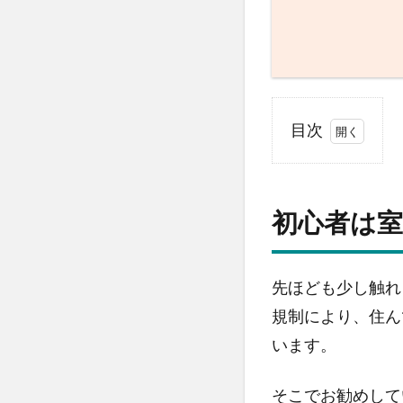
目次
1
初
心
初心者は
者
は
室
内
先ほども少し触れ
で
規制により、住ん
ド
います。
ロ
ー
ン
そこでお勧めして