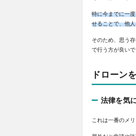
の
練
特に今までに一度
習
を
せることで、他人
し
て
そのため、思う存
み
で行う方が良いで
よ
う
2
ドローン
ド
ロ
ー
ン
法律を気
を
室
内
これは一番のメリ
で
飛