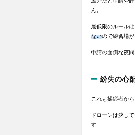
屋外だと申請や許
ば
ん。
す
メ
リ
最低限のルールは
ッ
ない
ので練習場が
ト
2.1
申請の面倒な夜間
法律
を気
にし
紛失の心
ない
で飛
ばせ
これも操縦者から
る
2.2
ドローンは決して
紛失
す。
の心
配が