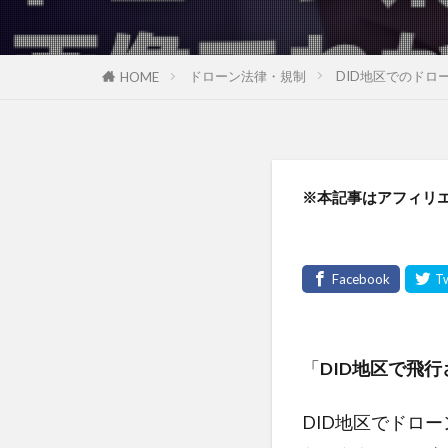
ドローン法律・規制
DID地区でのド
HOME
※本記事はアフィリ
「
DID地区で飛
DID地区でドロ