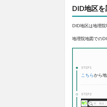
の
DID地区
注
意
点
DID地区は地理
3.1
常に
地理院地図でのD
最新
の情
報を
確認
する
STEP1
3.2
こちら
から地
DID
地区
であ
STEP2
れば
人が
いな