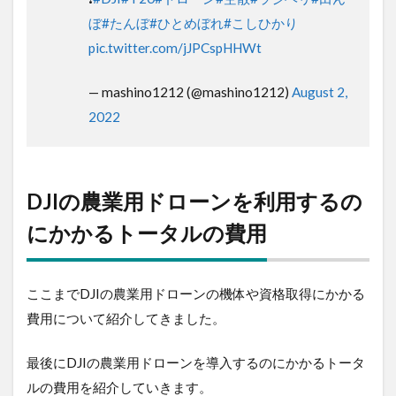
先輩ー‼️ 合図マン サンキューでーす
❗
#DJI
#T20
#ドローン
#空散
#ラジヘリ
#田
んぼ
#たんぼ
#ひとめぼれ
#こしひかり
pic.twitter.com/jJPCspHHWt
— mashino1212 (@mashino1212)
August
2, 2022
DJIの農業用ドローンを利用する
のにかかるトータルの費用
ここまでDJIの農業用ドローンの機体や資格取得にかか
る費用について紹介してきました。