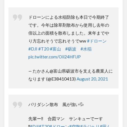
AGRAS T20
ドローンによる水稲防除も本日で今期終
了です。今年は除草剤散布から使用し去
年の倍以上の面積を散布しました。来年
までやり方忘れそうで忘れそうでww
#ド
ローン
#DJI
#T20
#富山
#砺波
#水稲
pic.twitter.com/Oil24HFiJP
— たかさん@富山県砺波市を支える農業人
になります (@E38410413)
August 20,
2021
バリダシン散布 風が強い💦