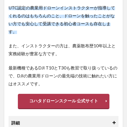
利
UTC認定の農業用ドローンインストラクターが指導し
用
す
てくれるのはもちろんのこと、ドローンを触ったこと
る
がない方でも安心して受講できる初心者コースも存在
の
に
します。
か
か
また、インストラクターの方は、農薬散布歴10年以上
る
ト
と実務経験が豊富な方です。
ー
タ
最新機種であるDJI T10とT30も教習で取り扱っている
ル
の
ので、DJIの農業用ドローンの最先端の技術に触れたい
費
方にはオススメです。
用
コハタドローンスクール 公式サイト
詳細