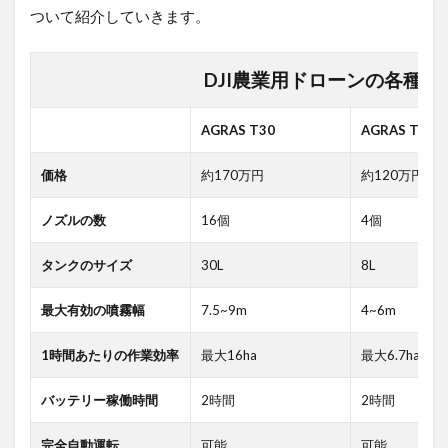
について紹介していきます。
DJI農業用ドローンの各種ス
AGRAS T30
AGRAS T10
価格
約170万円
約120万円
ノズルの数
16個
4個
タンクのサイズ
30L
8L
最大有効の噴霧幅
7.5~9m
4~6m
1時間あたりの作業効率
最大16ha
最大6.7ha
バッテリー稼働時間
2時間
2時間
完全自動運転
可能
可能