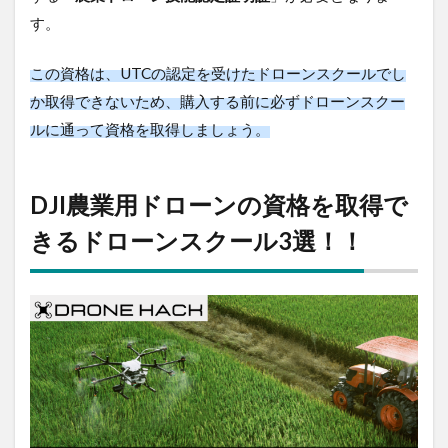
ります。
イス
クー
ル
この資格は、UTCの認定を受けたドローンスクールで
2.2
しか取得できないため、購入する前に必ずドローンス
コハ
クールに通って資格を取得しましょう。
タド
ロー
ンス
クー
DJI農業用ドローンの資格を取得
ル
できるドローンスクール3選！！
2.3
高岡
屋ド
ロー
ンス
クー
ル
3
DJI
農
業