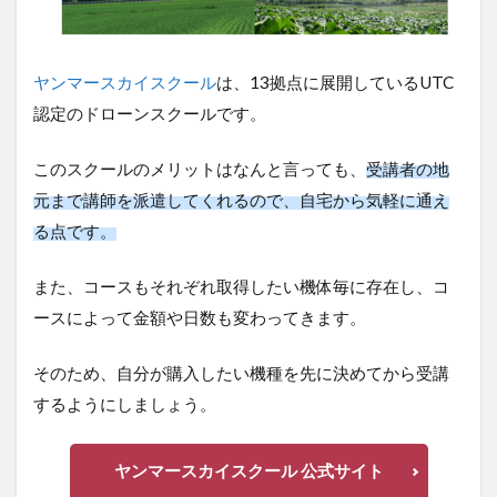
AGRAS
T30
3.2
ヤンマースカイスクール
は、13拠点に展開している
AGRAS
T10
UTC認定のドローンスクールです。
3.3
このスクールのメリットはなんと言っても、
受講者の
AGRAS
T20
地元まで講師を派遣してくれるので、自宅から気軽に
4
通える点です。
DJI
の
また、コースもそれぞれ取得したい機体毎に存在し、
農
業
コースによって金額や日数も変わってきます。
用
ド
そのため、自分が購入したい機種を先に決めてから受
ロ
ー
講するようにしましょう。
ン
の
評
ヤンマースカイスクール 公式サイト
判