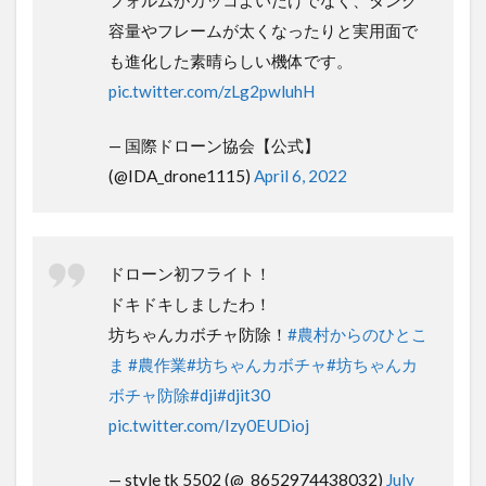
ク容量やフレームが太くなったりと実用
面でも進化した素晴らしい機体です。
pic.twitter.com/zLg2pwluhH
— 国際ドローン協会【公式】
(@IDA_drone1115)
April 6, 2022
ドローン初フライト！
ドキドキしましたわ！
坊ちゃんカボチャ防除！
#農村からのひと
こま
#農作業
#坊ちゃんカボチャ
#坊ちゃ
んカボチャ防除
#dji
#djit30
pic.twitter.com/Izy0EUDioj
— style tk 5502 (@_8652974438032)
July