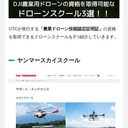
用
ド
ロ
ー
UTCが発行する
「農業ドローン技能認定証明証」
の資
ン
格を取得できるドローンスクールを3つ紹介していきま
の
人
す。
気
モ
デ
ル
ヤンマースカイスクール
の
価
格
や
特
徴
に
つ
い
て
3.1