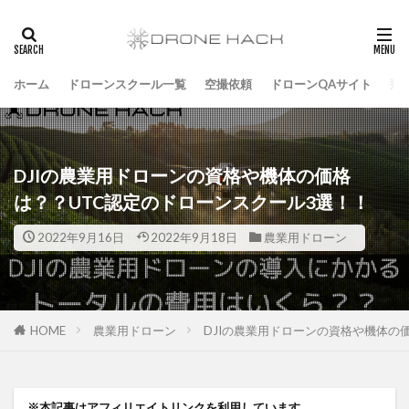
ホーム
ドローンスクール一覧
空撮依頼
ドローンQAサイト
飛
DJIの農業用ドローンの資格や機体の価格
は？？UTC認定のドローンスクール3選！！
2022年9月16日
2022年9月18日
農業用ドローン
HOME
農業用ドローン
DJIの農業用ドローンの資格や機体の
※本記事はアフィリエイトリンクを利用しています。