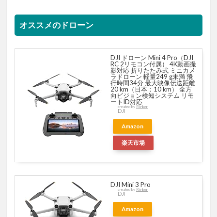
ご相談はこちら
オススメのドローン
DJI ドローン Mini 4
Pro（DJI RC 2リモコン付
属） 4K動画撮影対応 折り
たたみ式 ミニカメラドロー
ン 軽量249 g未満 飛行時間
34分 最大映像伝送距離20
km（日本：10 km） 全方向
ビジョン検知システム リモ
ートID対応
created by
Rinker
DJI
Amazon
楽天市場