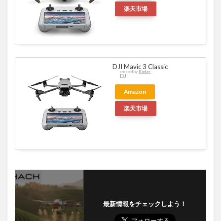
DJI Mini 3 Pro
created by
Rinker
DJI
Amazon
楽天市場
DJI Mavic 3 Classic
created by
Rinker
DJI
Amazon
楽天市場