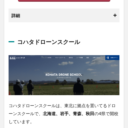
4.1
AGRAS
詳細
T30
4.2
AGRAS
T10
コハタドローンスクール
4.3
AGRAS
T20
5
DJI
の
農
業
用
ド
コハタドローンスクールは、東北に拠点を置いてるド
ロ
ローンスクールで、
北海道、岩手、青森、秋田
の4県で
ー
ン
開校しています。
を