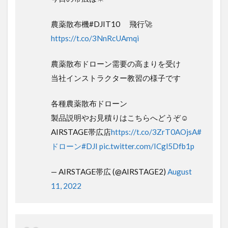
今日の帯広は☀
農薬散布機#DJIT10 飛行🚀
https://t.co/3NnRcUAmqi
農薬散布ドローン需要の高まりを受け
当社インストラクター教習の様子です
各種農薬散布ドローン
製品説明やお見積りはこちらへどうぞ☺
AIRSTAGE帯広店
https://t.co/3ZrT0AOjsA
#ドローン
#DJI
pic.twitter.com/ICgl5Dfb1p
— AIRSTAGE帯広 (@AIRSTAGE2)
August
11, 2022