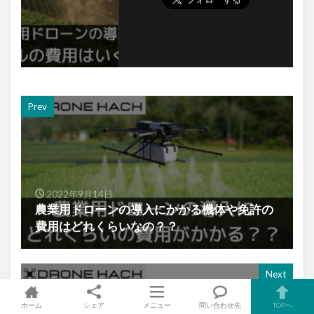
最新情報をチェックしよう！
Prev
2022年9月14日
農業用ドローンの導入にかかる機体や免許
ホーム
シェア
メニュー
問い合わせ先
TOPへ