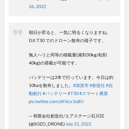
26, 2022
朝日が昇ると、一気に明るくなります
ね。
DJI T30 でのドローン散布の様子です。
無人ヘリと同等の積載量(液剤30kg/粒剤
40kg)の搭載が可能です。
バッテリーは2本で行っています。今日は
約10haを散布しました。
#加賀市
#創造社
#自動航行
#バッテリー
#T30
#スマート
農業
pic.twitter.com/zKVccr2u8U
— 有限会社創造社/エアステージ石川⌘