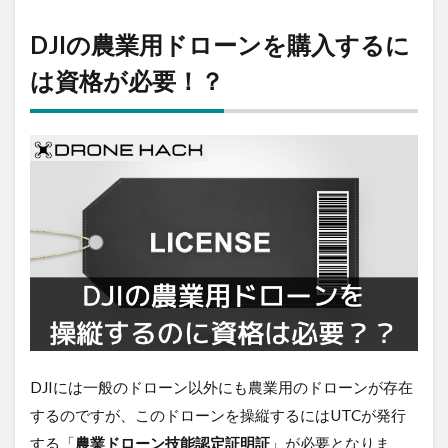
農業用
ドロー
DJIの農業用ドローンを購入する
ンを購
入する
には資格が必要！？
には資
格が必
要！？
2
DJI農
業用ド
ローン
の資格
を取得
できる
ドロー
ンスク
ール3
選！！
DJIには一般のドローン以外にも農業用のドローンが存
2.1
在するのですが、このドローンを操縦するにはUTCが
ヤン
マー
発行する「
農業ドローン技能認定証明証
」が必要とな
スカ