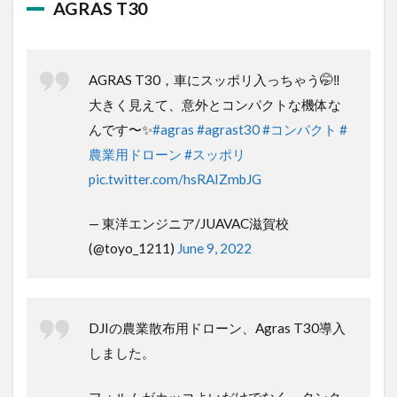
AGRAS T30，車にスッポリ入っちゃう
🤭‼️
大きく見えて、意外とコンパクトな機体
なんです〜✨
#agras
#agrast30
#コンパク
ト
#農業用ドローン
#スッポリ
pic.twitter.com/hsRAIZmbJG
— 東洋エンジニア/JUAVAC滋賀校
(@toyo_1211)
June 9, 2022
DJIの農業散布用ドローン、Agras T30導
入しました。
フォルムがカッコよいだけでなく、タン