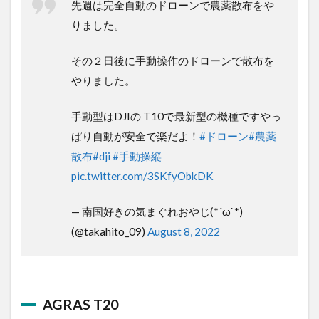
先週は完全自動のドローンで農薬散布を
やりました。
その２日後に手動操作のドローンで散布
をやりました。
手動型はDJIの T10で最新型の機種ですや
っぱり自動が安全で楽だよ！
#ドローン
#
農薬散布
#dji
#手動操縦
pic.twitter.com/3SKfyObkDK
— 南国好きの気まぐれおやじ(*´ω`*)
(@takahito_09)
August 8, 2022