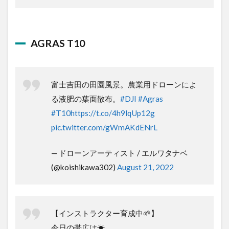
(@SOZO_DRONE)
July 21, 2022
AGRAS T10
富士吉田の田園風景。農業用ドローンに
よる液肥の葉面散布。
#DJI
#Agras
#T10
https://t.co/4h9lqUp12g
pic.twitter.com/gWmAKdENrL
— ドローンアーティスト / エルワタナベ
(@koishikawa302)
August 21, 2022
【インストラクター育成中🌱】