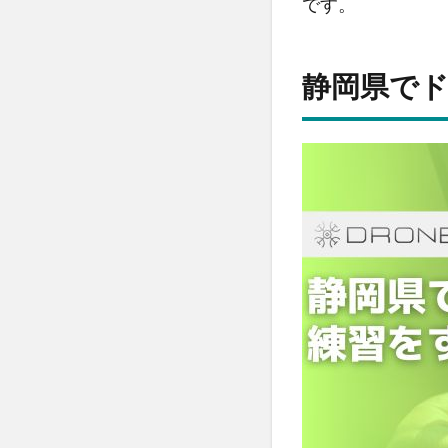
です。
使
お
う
静岡県で
3
静
岡
県
で
無
料
で
ド
ロ
ー
ン
を
飛
ば
せ