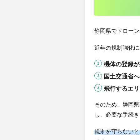
岡
県
で
ド
静岡県でドローン
ロ
ー
近年の規制強化に
ン
の
機体の登録が
練
習
国土交通省へ
を
す
飛行するエリ
る
な
そのため、静岡県
ら
し、必要な手続き
練
習
場
規則を守らないと
を