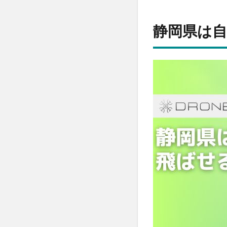
静
岡
静岡県は自
県
は
自
由
に
ド
ロ
ー
ン
を
飛
ば
せ
る
の??
2
静