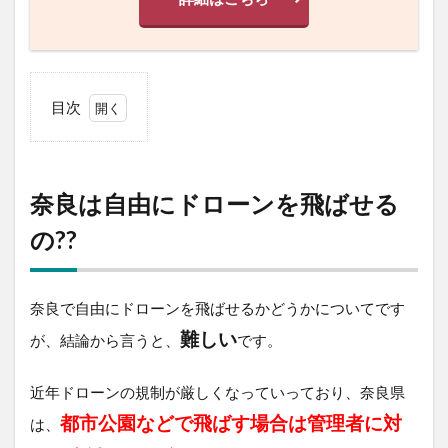
目次
1
奈
良
は
奈良は自由にドローンを飛ばせる
自
由
の??
に
ド
ロ
奈良で自由にドローンを飛ばせるかどうかについてです
ー
ン
難しい
が、結論から言うと、
です。
を
飛
ば
近年ドローンの規制が厳しくなっていっており、奈良県
せ
都市公園などで飛ばす場合は管理者に対
る
は、
の??