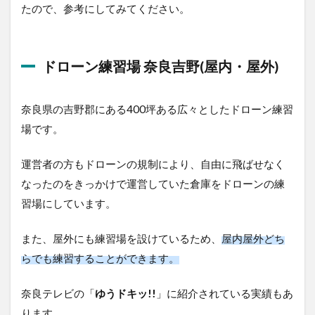
場
たので、参考にしてみてください。
4.1
ドロ
ーン
ドローン練習場 奈良吉野(屋内・屋外)
練習
場 奈
良吉
奈良県の吉野郡にある400坪ある広々としたドローン練習
野(屋
内・
場です。
屋外)
4.2
運営者の方もドローンの規制により、自由に飛ばせなく
ゴク
なったのをきっかけで運営していた倉庫をドローンの練
ロス
習場にしています。
（５
ＣＲ
ＯＳ
また、屋外にも練習場を設けているため、
屋内屋外どち
Ｓ）
らでも練習することができます。
ドロ
ーン
フィ
奈良テレビの「
ゆうドキッ!!
」に紹介されている実績もあ
ール
ド
ります。