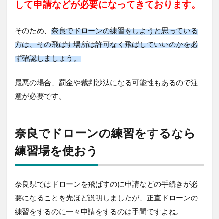
して申請などが必要になってきております。
2
奈
そのため、
奈良でドローンの練習をしようと思っている
良
で
方は、その飛ばす場所は許可なく飛ばしていいのかを必
ド
ず確認しましょう。
ロ
ー
ン
最悪の場合、罰金や裁判沙汰になる可能性もあるので注
の
意が必要です。
練
習
を
す
奈良でドローンの練習をするなら
る
な
練習場を使おう
ら
練
習
場
奈良県ではドローンを飛ばすのに申請などの手続きが必
を
要になることを先ほど説明しましたが、正直ドローンの
使
お
練習をするのに一々申請をするのは手間ですよね。
う