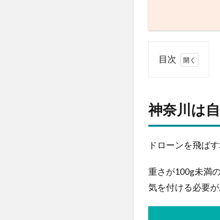
目次
1
神
奈川は
自由に
神奈川は
ドロー
ンを飛
ばせる
の？？
ドローンを飛ばす
2
重さが100g未
神
奈
気を付ける必要が
川
で
ド