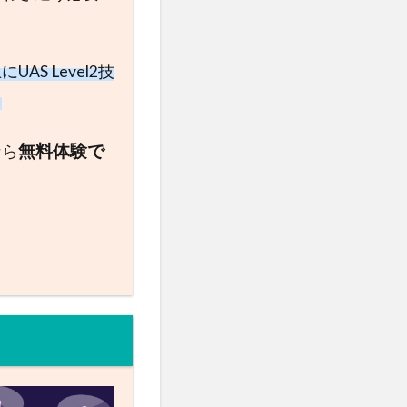
 Level2技
。
無料体験で
なら